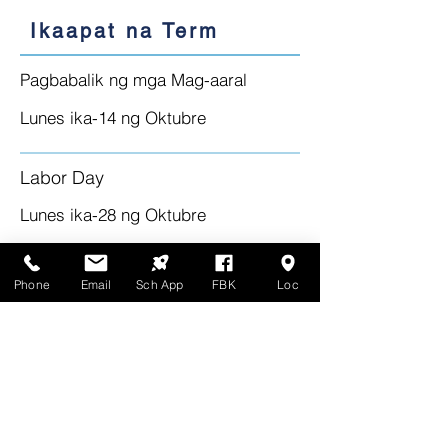
Ikaapat na Term
Pagbabalik ng mga Mag-aaral
Lunes ika-14 ng Oktubre
Labor Day
Lunes ika-28 ng Oktubre
Pagsara ng Term Four
Phone
Email
Sch App
FBK
Loc
Huwebes ika-19 ng Disyembre